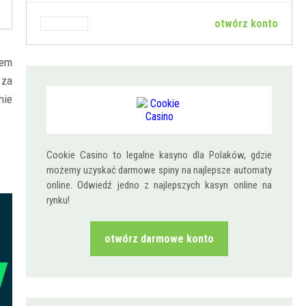
otwórz konto
dem
 za
nie
Cookie Casino to legalne kasyno dla Polaków, gdzie
możemy uzyskać darmowe spiny na najlepsze automaty
online. Odwiedź jedno z najlepszych kasyn online na
rynku!
otwórz darmowe konto