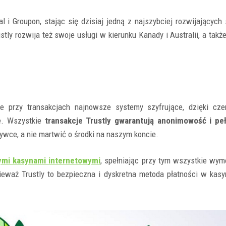
 i Groupon, stając się dzisiaj jedną z najszybciej rozwijających 
tly rozwija też swoje usługi w kierunku Kanady i Australii, a takż
je przy transakcjach najnowsze systemy szyfrujące, dzięki cz
e. Wszystkie
transakcje Trustly gwarantują anonimowość i pe
ywce, a nie martwić o środki na naszym koncie.
ymi kasynami internetowymi
, spełniając przy tym wszystkie wym
ieważ Trustly to bezpieczna i dyskretna metoda płatności w kasy