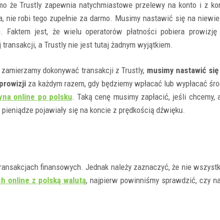
o że Trustly zapewnia natychmiastowe przelewy na konto i z ko
a, nie robi tego zupełnie za darmo. Musimy nastawić się na niewie
ę. Faktem jest, że wielu operatorów płatności pobiera prowizję
 transakcji, a Trustly nie jest tutaj żadnym wyjątkiem.
i zamierzamy dokonywać transakcji z Trustly,
musimy nastawić się
prowizji
za każdym razem, gdy będziemy wpłacać lub wypłacać śro
yna online po polsku
. Taką cenę musimy zapłacić, jeśli chcemy, 
 pieniądze pojawiały się na koncie z prędkością dźwięku.
transakcjach finansowych. Jednak należy zaznaczyć, że nie wszystk
h online z polską walutą
, najpierw powinniśmy sprawdzić, czy n