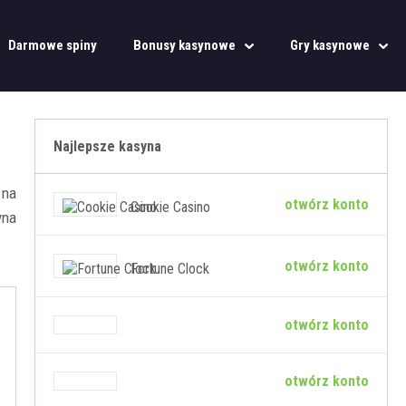
Darmowe spiny
Bonusy kasynowe
Gry kasynowe
Najlepsze kasyna
 na
otwórz konto
Cookie Casino
yna
otwórz konto
Fortune Clock
otwórz konto
otwórz konto