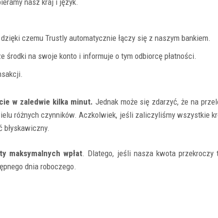
ieramy nasz kraj i język.
 dzięki czemu Trustly automatycznie łączy się z naszym bankiem.
 środki na swoje konto i informuje o tym odbiorcę płatności.
sakcji.
cie w zaledwie kilka minut.
Jednak może się zdarzyć, że na prze
ielu różnych czynników. Aczkolwiek, jeśli zaliczyliśmy wszystkie kr
ć błyskawiczny.
oty maksymalnych wpłat
. Dlatego, jeśli nasza kwota przekroczy 
tępnego dnia roboczego.