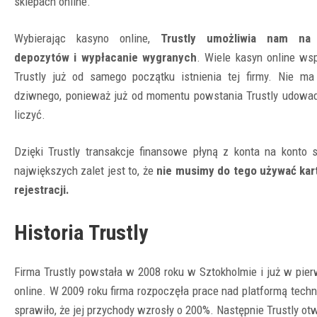
sklepach online.
Wybierając kasyno online,
Trustly umożliwia nam na 
depozytów i wypłacanie wygranych
. Wiele kasyn online ws
Trustly już od samego początku istnienia tej firmy. Nie m
dziwnego, ponieważ już od momentu powstania Trustly udowadni
liczyć.
Dzięki Trustly transakcje finansowe płyną z konta na konto
największych zalet jest to, że
nie musimy do tego używać kart
rejestracji.
Historia Trustly
Firma Trustly powstała w 2008 roku w Sztokholmie i już w pie
online. W 2009 roku firma rozpoczęła prace nad platformą techn
sprawiło, że jej przychody wzrosły o 200%. Następnie Trustly o