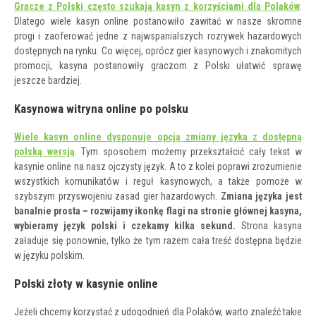
Gracze z Polski często szukają kasyn z korzyściami dla Polaków
.
Dlatego wiele kasyn online postanowiło zawitać w nasze skromne
progi i zaoferować jedne z najwspanialszych rozrywek hazardowych
dostępnych na rynku. Co więcej, oprócz gier kasynowych i znakomitych
promocji, kasyna postanowiły graczom z Polski ułatwić sprawę
jeszcze bardziej.
Kasynowa witryna online po polsku
Wiele kasyn online dysponuje opcją zmiany języka z dostępną
polską wersją
. Tym sposobem możemy przekształcić cały tekst w
kasynie online na nasz ojczysty język. A to z kolei poprawi zrozumienie
wszystkich komunikatów i reguł kasynowych, a także pomoże w
szybszym przyswojeniu zasad gier hazardowych.
Zmiana języka jest
banalnie prosta – rozwijamy ikonkę flagi na stronie głównej kasyna,
wybieramy język polski i czekamy kilka sekund.
Strona kasyna
załaduje się ponownie, tylko że tym razem cała treść dostępna będzie
w języku polskim.
Polski złoty w kasynie online
Jeżeli chcemy korzystać z udogodnień dla Polaków, warto znaleźć takie