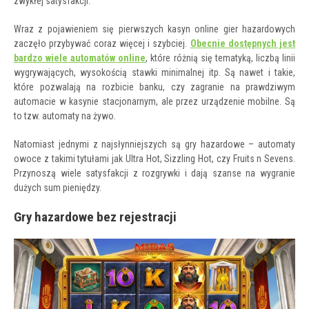
zwykłej satysfakcji.
Wraz z pojawieniem się pierwszych kasyn online gier hazardowych
zaczęło przybywać coraz więcej i szybciej.
Obecnie dostępnych jest
bardzo wiele automatów online
, które różnią się tematyką, liczbą linii
wygrywających, wysokością stawki minimalnej itp. Są nawet i takie,
które pozwalają na rozbicie banku, czy zagranie na prawdziwym
automacie w kasynie stacjonarnym, ale przez urządzenie mobilne. Są
to tzw. automaty na żywo.
Natomiast jednymi z najsłynniejszych są gry hazardowe – automaty
owoce z takimi tytułami jak Ultra Hot, Sizzling Hot, czy Fruits n Sevens.
Przynoszą wiele satysfakcji z rozgrywki i dają szanse na wygranie
dużych sum pieniędzy.
Gry hazardowe bez rejestracji