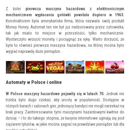
Z kolei
pierwsza maszyna hazardowa z elektronicznym
mechanizmem wypłacania gotówki powstała dopiero w 1963.
Konstruktorem była amerykańska firma, która nazwała swój produkt
Money Honey. Automat ten nie był już nadzorowany przez człowieka,
tak jak miało to miejsce w przeszłości, tylko mechanicznie.
Wystarczyło wrzucić monetę i pociągnąć za rękę. Warto dorzucić, że
była to również pierwsza maszyna hazardowa, na której można było
wygrać naprawdę duże pieniądze.
Automaty w Polsce i online
W Polsce maszyny hazardowe pojawiły się w latach 70.
Jednak nie
trzeba było dugo czekać, aby urosły w popularność. Dostępne w
różnych barach i salonach gier, jednoręcy bandyci nie mogli narzekać na
brak pracy. Zainteresowanie tymi maszynami hazardowymi kwitnie do
dzisiaj – i to do takiego stopnia, że kasyna internetowe uginają się pod
ciężarem tytułów, w jakie można zagrać na prawdziwe pieniądze lub dla