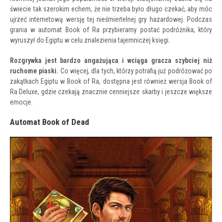
świecie tak szerokim echem, że nie trzeba było długo czekać, aby móc
ujrzeć internetową wersję tej nieśmiertelnej gry hazardowej. Podczas
grania w automat Book of Ra przybieramy postać podróżnika, który
wyruszył do Egiptu w celu znalezienia tajemniczej księgi.
Rozgrywka jest bardzo angażująca i wciąga gracza szybciej niż
ruchome piaski.
Co więcej, dla tych, którzy potrafią już podróżować po
zakątkach Egiptu w Book of Ra, dostępna jest również wersja Book of
Ra Deluxe, gdzie czekają znacznie cenniejsze skarby i jeszcze większe
emocje.
Automat Book of Dead