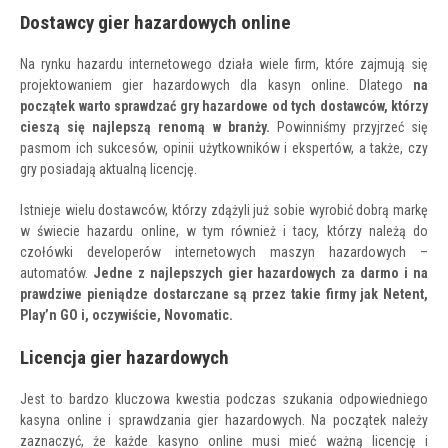
Dostawcy gier hazardowych online
Na rynku hazardu internetowego działa wiele firm, które zajmują się
projektowaniem gier hazardowych dla kasyn online. Dlatego
na
początek warto sprawdzać gry hazardowe od tych dostawców, którzy
cieszą się najlepszą renomą w branży.
Powinniśmy przyjrzeć się
pasmom ich sukcesów, opinii użytkowników i ekspertów, a także, czy
gry posiadają aktualną licencję.
Istnieje wielu dostawców, którzy zdążyli już sobie wyrobić dobrą markę
w świecie hazardu online, w tym również i tacy, którzy należą do
czołówki developerów internetowych maszyn hazardowych –
automatów.
Jedne z najlepszych gier hazardowych za darmo i na
prawdziwe pieniądze dostarczane są przez takie firmy jak Netent,
Play’n GO i, oczywiście, Novomatic.
Licencja gier hazardowych
Jest to bardzo kluczowa kwestia podczas szukania odpowiedniego
kasyna online i sprawdzania gier hazardowych. Na początek należy
zaznaczyć, że każde kasyno online musi mieć ważną licencję i