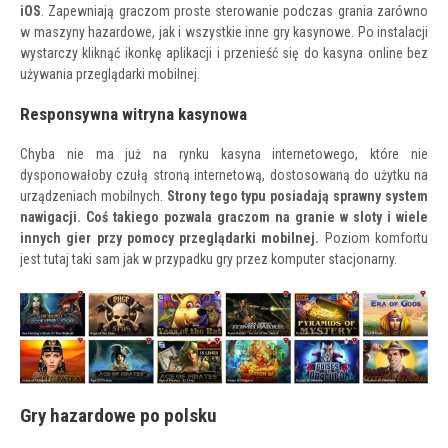
iOS
. Zapewniają graczom proste sterowanie podczas grania zarówno
w maszyny hazardowe, jak i wszystkie inne gry kasynowe. Po instalacji
wystarczy kliknąć ikonkę aplikacji i przenieść się do kasyna online bez
używania przeglądarki mobilnej.
Responsywna witryna kasynowa
Chyba nie ma już na rynku kasyna internetowego, które nie
dysponowałoby czułą stroną internetową, dostosowaną do użytku na
urządzeniach mobilnych.
Strony tego typu posiadają sprawny system
nawigacji. Coś takiego pozwala graczom na granie w sloty i wiele
innych gier przy pomocy przeglądarki mobilnej.
Poziom komfortu
jest tutaj taki sam jak w przypadku gry przez komputer stacjonarny.
Gry hazardowe po polsku