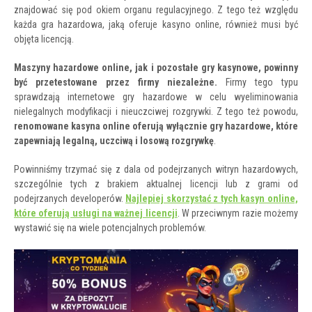
znajdować się pod okiem organu regulacyjnego. Z tego też względu
każda gra hazardowa, jaką oferuje kasyno online, również musi być
objęta licencją.
Maszyny hazardowe online, jak i pozostałe gry kasynowe, powinny
być przetestowane przez firmy niezależne.
Firmy tego typu
sprawdzają internetowe gry hazardowe w celu wyeliminowania
nielegalnych modyfikacji i nieuczciwej rozgrywki. Z tego też powodu,
renomowane kasyna online oferują wyłącznie gry hazardowe, które
zapewniają legalną, uczciwą i losową rozgrywkę
.
Powinniśmy trzymać się z dala od podejrzanych witryn hazardowych,
szczególnie tych z brakiem aktualnej licencji lub z grami od
podejrzanych developerów.
Najlepiej skorzystać z tych kasyn online,
które oferują usługi na ważnej licencji
. W przeciwnym razie możemy
wystawić się na wiele potencjalnych problemów.