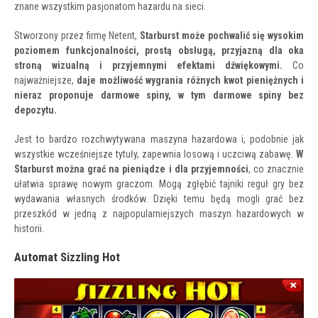
znane wszystkim pasjonatom hazardu na sieci.
Stworzony przez firmę Netent,
Starburst może pochwalić się wysokim
poziomem funkcjonalności, prostą obsługą, przyjazną dla oka
stroną wizualną i przyjemnymi efektami dźwiękowymi.
Co
najważniejsze,
daje możliwość wygrania różnych kwot pieniężnych i
nieraz proponuje darmowe spiny, w tym darmowe spiny bez
depozytu.
Jest to bardzo rozchwytywana maszyna hazardowa i, podobnie jak
wszystkie wcześniejsze tytuły, zapewnia losową i uczciwą zabawę.
W
Starburst można grać na pieniądze i dla przyjemności
, co znacznie
ułatwia sprawę nowym graczom. Mogą zgłębić tajniki reguł gry bez
wydawania własnych środków. Dzięki temu będą mogli grać bez
przeszkód w jedną z najpopularniejszych maszyn hazardowych w
historii.
Automat Sizzling Hot