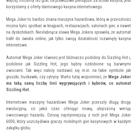
więcej, możemy też grać na prawdziwe pieniądze za środki kasyna, jeśli
korzystamy z oferty darmowego kasyna internetowego.
Mega Joker to bardzo znana maszyna hazardowa, którą w przeszłości
można było spotkać w knajpach, restauracjach, salonach gier, a nawet
na dyskotekach. Niesłabnąca sława Mega Jokera sprawiła, że automat
trafił do świata online, jak tylko swoją działalność rozwinęły kasyna
internetowe.
Automat Mega Joker również jest bliźniaczo podobny do Sizzling Hot i,
podobnie jak Sizzling Hot, jego bębny ozdobione są barwnymi
owocami. Tak więc należy nastawić się m.in. na takie symbole jak
gruszki, truskawki, czy cytryny. Warto tutaj wspomnieć, że
Mega Joker
ma taką samą liczbę linii wygrywających i bębnów, co automat
Sizzling Hot.
Internetowe maszyny hazardowe Mega Joker przeszły długą drogę
ewolucyjną, co jakiś czas oferując nową, ulepszoną wersję
owocowego hazardu. Dzisiaj najsłynniejszą z nich jest Mega Joker
6000, który uszczęśliwia graczy mobilnych gier kasynowych w każdym
zakątku globu.