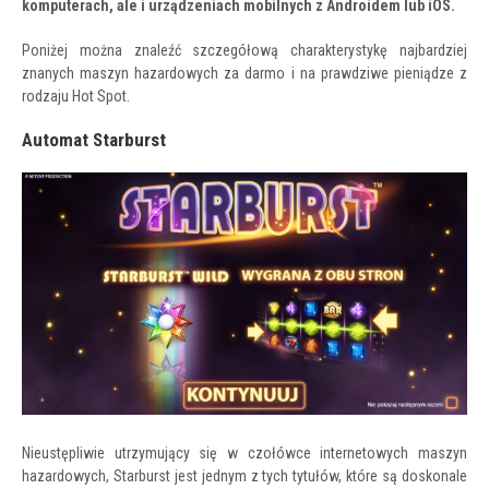
komputerach, ale i urządzeniach mobilnych z Androidem lub iOS.
Poniżej można znaleźć szczegółową charakterystykę najbardziej
znanych maszyn hazardowych za darmo i na prawdziwe pieniądze z
rodzaju Hot Spot.
Automat
Starburst
Nieustępliwie utrzymujący się w czołówce internetowych maszyn
hazardowych, Starburst jest jednym z tych tytułów, które są doskonale