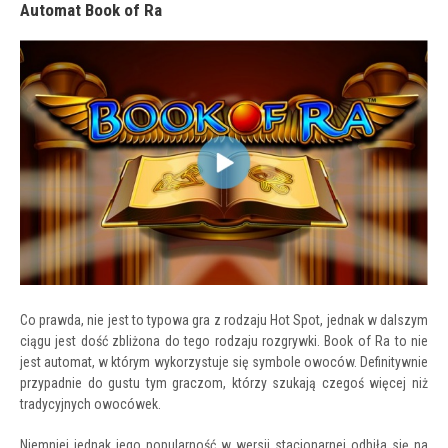
Automat Book of Ra
Co prawda, nie jest to typowa gra z rodzaju Hot Spot, jednak w dalszym
ciągu jest dość zbliżona do tego rodzaju rozgrywki. Book of Ra to nie
jest automat, w którym wykorzystuje się symbole owoców. Definitywnie
przypadnie do gustu tym graczom, którzy szukają czegoś więcej niż
tradycyjnych owocówek.
Niemniej jednak jego popularność w wersji stacjonarnej odbiła się na