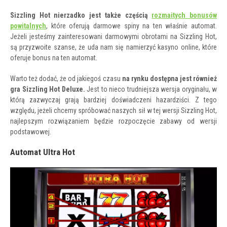
Sizzling Hot nierzadko jest także częścią
rozmaitych bonusów
powitalnych
, które oferują darmowe spiny na ten właśnie automat.
Jeżeli jesteśmy zainteresowani darmowymi obrotami na Sizzling Hot,
są przyzwoite szanse, że uda nam się namierzyć kasyno online, które
oferuje bonus na ten automat.
Warto też dodać, że od jakiegoś czasu
na rynku dostępna jest również
gra Sizzling Hot Deluxe.
Jest to nieco trudniejsza wersja oryginału, w
którą zazwyczaj grają bardziej doświadczeni hazardziści. Z tego
względu, jeżeli chcemy spróbować naszych sił w tej wersji Sizzling Hot,
najlepszym rozwiązaniem będzie rozpoczęcie zabawy od wersji
podstawowej.
Automat Ultra Hot