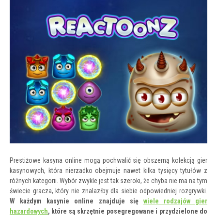
Prestiżowe kasyna online mogą pochwalić się obszerną kolekcją gier
kasynowych, która nierzadko obejmuje nawet kilka tysięcy tytułów z
różnych kategorii. Wybór zwykle jest tak szeroki, że chyba nie ma na tym
świecie gracza, który nie znalazłby dla siebie odpowiedniej rozgrywki.
W każdym kasynie online znajduje się
wiele rodzajów gier
hazardowych
, które są skrzętnie posegregowane i przydzielone do