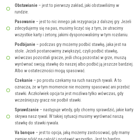
Obstawianie
– jest to pierwszy zakład, jaki obstawiliśmy w
rundzie.
Pasowanie
– jest to nic innego jak rezygnacja z dalszej gry. Jeżeli
zdecydujemy się na pas, musimy liczyć się z tym, że utracimy
wszystkie karty i żetony, jakimi dysponowaliśmy w tym rozdaniu.
Podbijanie
– podczas gry możemy podbić stawkę, jaka jest na
stole. Jeżeli postanowimy zwiększyć, czyli podbić stawkę,
wówczas pozostali gracze, jeśli chcą pozostać w grze, muszą
wyrównać swoją stawkę do naszej albo podbić ją jeszcze bardziej.
Albo w ostateczności mogą spasować.
Czekanie
– po prostu czekamy na ruch naszych rywali. A to
oznacza, że w tym momencie nie możemy spasować ani przebić
stawki. Aczkolwiek opcja ta jest możliwa tylko wówczas, gdy
wcześniejszy gracz nie podbił stawki.
Sprawdzanie
– następuje wtedy, gdy chcemy sprawdzić, jakie karty
skrywa nasz rywal. W takiej sytuacji musimy wyrównać naszą
stawkę do stawki rywala.
Va banque
– jest to opcja, jaką możemy zastosować, gdy mamy
zamiar pójść na całość i postawić wszystko. Jest to bardzo