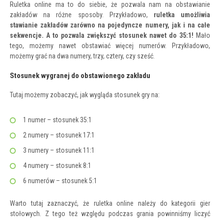
Ruletka online ma to do siebie, że pozwala nam na obstawianie
zakładów na różne sposoby. Przykładowo,
ruletka umożliwia
stawianie zakładów zarówno na pojedyncze numery, jak i na całe
sekwencje. A to pozwala zwiększyć stosunek nawet do 35:1!
Mało
tego, możemy nawet obstawiać więcej numerów. Przykładowo,
możemy grać na dwa numery, trzy, cztery, czy sześć.
Stosunek wygranej do obstawionego zakładu
Tutaj możemy zobaczyć, jak wygląda stosunek gry na:
1 numer – stosunek 35:1
2 numery – stosunek 17:1
3 numery – stosunek 11:1
4 numery – stosunek 8:1
6 numerów – stosunek 5:1
Warto tutaj zaznaczyć, że ruletka online należy do kategorii gier
stołowych. Z tego też względu podczas grania powinniśmy liczyć