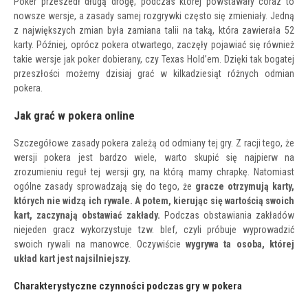
Poker przeszedł długą drogę, podczas której powstawały coraz to
nowsze wersje, a zasady samej rozgrywki często się zmieniały. Jedną
z największych zmian była zamiana talii na taką, która zawierała 52
karty. Później, oprócz pokera otwartego, zaczęły pojawiać się również
takie wersje jak poker dobierany, czy Texas Hold’em. Dzięki tak bogatej
przeszłości możemy dzisiaj grać w kilkadziesiąt różnych odmian
pokera.
Jak grać w pokera online
Szczegółowe zasady pokera zależą od odmiany tej gry. Z racji tego, że
wersji pokera jest bardzo wiele, warto skupić się najpierw na
zrozumieniu reguł tej wersji gry, na którą mamy chrapkę. Natomiast
ogólne zasady sprowadzają się do tego, że
gracze otrzymują karty,
których nie widzą ich rywale. A potem, kierując się wartością swoich
kart, zaczynają obstawiać zakłady.
Podczas obstawiania zakładów
niejeden gracz wykorzystuje tzw. blef, czyli próbuje wyprowadzić
swoich rywali na manowce. Oczywiście
wygrywa ta osoba, której
układ kart jest najsilniejszy.
Charakterystyczne czynności podczas gry w pokera