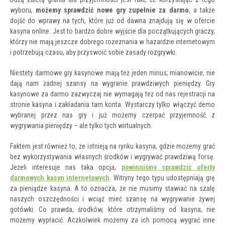
wyboru,
możemy sprawdzić nowe gry zupełnie za darmo
, a także
dojść do wprawy na tych, które już od dawna znajdują się w ofercie
kasyna online. Jest to bardzo dobre wyjście dla początkujących graczy,
którzy nie mają jeszcze dobrego rozeznania w hazardzie internetowym
i potrzebują czasu, aby przyswoić sobie zasady rozgrywki.
Niestety darmowe gry kasynowe mają też jeden minus; mianowicie, nie
dają nam żadnej szansy na wygranie prawdziwych pieniędzy. Gry
kasynowe za darmo zazwyczaj nie wymagają też od nas rejestracji na
stronie kasyna i zakładania tam konta. Wystarczy tylko włączyć demo
wybranej przez nas gry i już możemy czerpać przyjemność z
wygrywania pieniędzy – ale tylko tych wirtualnych.
Faktem jest również to, że istnieją na rynku kasyna, gdzie możemy grać
bez wykorzystywania własnych środków i wygrywać prawdziwą forsę.
Jeżeli interesuje nas taka opcja,
powinniśmy sprawdzić oferty
darmowych kasyn internetowych
. Witryny tego typu udostępniają grę
za pieniądze kasyna. A to oznacza, że nie musimy stawiać na szalę
naszych oszczędności i wciąż mieć szansę na wygrywanie żywej
gotówki. Co prawda, środków, które otrzymaliśmy od kasyna, nie
możemy wypłacić. Aczkolwiek możemy za ich pomocą wygrać inne