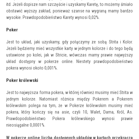
itd. Jeżeli dopisze nam szczęście i uzyskamy Karetę, to możemy śmiało
obstawić wyższy zakład, ponieważ szanse na wygraną mamy bardzo
wysokie. Prawdopodobieństwo Karety wynosi 0,02%.
Poker
Jest to układ, jaki uzyskamy, gdy połączymy ze sobą Strita i Kolor.
Jeżeli będziemy mieć wszystkie karty w jednym kolorze i do tego będą
ustawione po kolei, jak w Stricie, wówczas mamy prawie najwyższy
układ dostępny w pokerze online. Niestety prawdopodobieństwo
pokera wynosi około 0,001%.
Poker królewski
Jest to najwyższa forma pokera, w której również musimy mieć Strita w
jednym kolorze. Natomiast różnica między Pokerem a Pokerem
królewskim polega na tym, że w Pokerze królewskim musimy mieć
pokera, który kończy się na asie, czyli 10, Walet, Dama, Król, As.
Prawdopodobieństwo Pokera królewskiego wynosi prawie
nieosiągalne 0,0001%.
W pokerze online liczba dostępnych układów w kartach przekracza