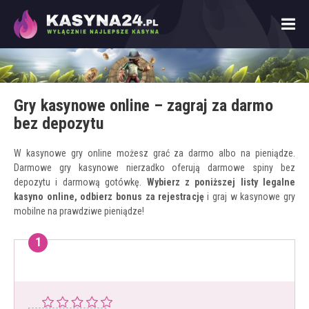
Gry kasynowe online – zagraj za darmo
bez depozytu
W kasynowe gry online możesz grać za darmo albo na pieniądze.
Darmowe gry kasynowe nierzadko oferują darmowe spiny bez
depozytu i darmową gotówkę.
Wybierz z poniższej listy legalne
kasyno online, odbierz bonus za rejestrację
i graj w kasynowe gry
mobilne na prawdziwe pieniądze!
1