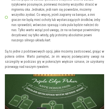
ryzykowne posunięcie, ponieważ możemy wszystko stracić w
mgnieniu oka. Jednakże, jeśli nam się powiedzie, możemy
wszystko zyskać. Co więcej, jeżeli zagramy va banque, a inni
gracze nie będą mieć ochoty lub wystarczających środków, żeby
nas sprawdzić, wówczas spasują i cała pula będzie należeć do
nas. Tylko warto wziąć pod uwagę, że na va banque powinniśmy
decydować się tylko wtedy, gdy jesteśmy absolutnie pewni
naszego silnego układu kart.
Są to jedne z podstawowych opcji, jakie możemy zastosować, grając w
pokera online. Warto pamiętać, że im więcej poświęcamy uwagi na
szczegóły w podczas gry w pokera,tym większe sznase, że uzyskamy
przewagę nad naszym rywalem.