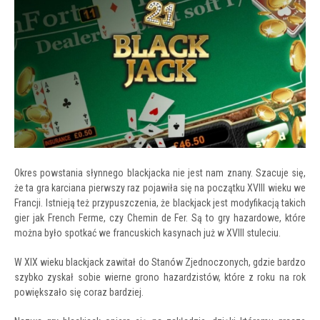
Okres powstania słynnego blackjacka nie jest nam znany. Szacuje się,
że ta gra karciana pierwszy raz pojawiła się na początku XVIII wieku we
Francji. Istnieją też przypuszczenia, że blackjack jest modyfikacją takich
gier jak French Ferme, czy Chemin de Fer. Są to gry hazardowe, które
można było spotkać we francuskich kasynach już w XVIII stuleciu.
W XIX wieku blackjack zawitał do Stanów Zjednoczonych, gdzie bardzo
szybko zyskał sobie wierne grono hazardzistów, które z roku na rok
powiększało się coraz bardziej.