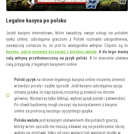
Legalne kasyna po polsku
Jeżeli kasyno internetowe, które świadczy swoje usługi na polskim
rynku online, udostępnia graczom z Polski rozmaite udogodnienia,
zazwyczaj oznacza to, że jest to wiarygodna witryna. Często są to
kasyna, gdzie możemy korzystać z polskiej waluty
.
A do tego mamy
całą witrynę przetłumaczoną na język polski.
A to znacznie ułatwia
całą przygodę z legalnym kasynem online.
Polski język
na stronie legalnego kasyna online możemy zmienić
w bardzo prosty i szybki sposób. Jeśli kasyno udostępnia opcję
zmiany języka, to najczęściej możemy ją znaleźć na stronie
głównej. Wystarczy tylko kliknąć, wybrać język polski i zatwierdzić.
Po chwili będziemy mogli cieszyć się korzystaniem z kasyna
online za pomocą naszego ojczystego języka.
Polska waluta
jest kolejnym ułatwieniem dla polskich graczy,
którzy w ten sposób nie muszą zdawać się na przeliczanie obcej
waluty na złotówki, tylko od razu wpłacić lub wypłacić środki w