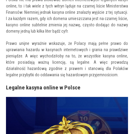
online, to i tak wiele z tych witryn ląduje na czarnej liście Ministerstwa
Finansów. Niemniej jednak kasyna online znalazły wyjście z tej sytuacji.
I za każdym razem, gdy ich domena umieszczana jest na czarnej liście,
kasyno online subtelnie zmienia jej nazwę, często dodając do nazwy
domeny jedną lub kilka liter bądź cyfr.
Prawo unijne wyraźnie wskazuje, że Polacy mają pełne prawo do
uprawiania hazardu w kasynach internetowych i grania na prawdziwe
pieniądze. A więc wychodziłoby na to, że wszystkie kasyna online,
które posiadają ważną licencję, są legalne. A więc prowadzą
działalność hazardową zgodnie z prawem i stanowią dla Polaków
legalne przybytki do oddawania się hazardowym przyjemnościom.
Legalne kasyna online w Polsce