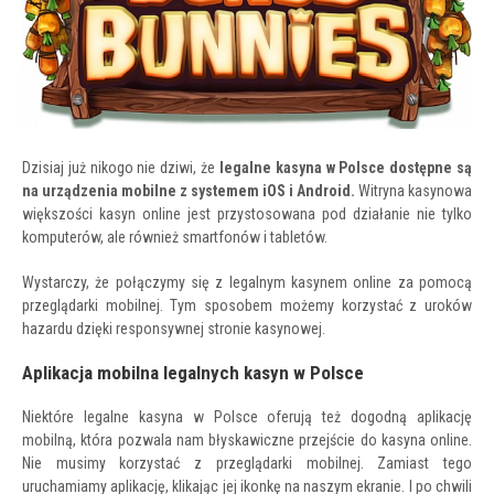
Dzisiaj już nikogo nie dziwi, że
legalne kasyna w Polsce dostępne są
na urządzenia mobilne z systemem iOS i Android.
Witryna kasynowa
większości kasyn online jest przystosowana pod działanie nie tylko
komputerów, ale również smartfonów i tabletów.
Wystarczy, że połączymy się z legalnym kasynem online za pomocą
przeglądarki mobilnej. Tym sposobem możemy korzystać z uroków
hazardu dzięki responsywnej stronie kasynowej.
Aplikacja mobilna legalnych kasyn w Polsce
Niektóre legalne kasyna w Polsce oferują też dogodną aplikację
mobilną, która pozwala nam błyskawiczne przejście do kasyna online.
Nie musimy korzystać z przeglądarki mobilnej. Zamiast tego
uruchamiamy aplikację, klikając jej ikonkę na naszym ekranie. I po chwili