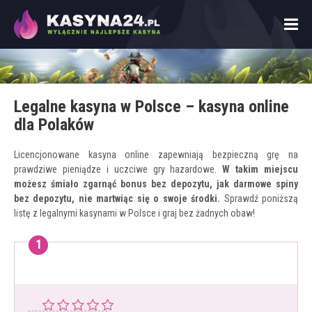
Legalne kasyna w Polsce – kasyna online
dla Polaków
Licencjonowane kasyna online zapewniają bezpieczną grę na
prawdziwe pieniądze i uczciwe gry hazardowe.
W takim miejscu
możesz śmiało zgarnąć bonus bez depozytu, jak darmowe spiny
bez depozytu, nie martwiąc się o swoje środki.
Sprawdź poniższą
listę z legalnymi kasynami w Polsce i graj bez żadnych obaw!
1