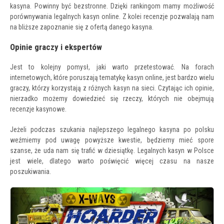
kasyna. Powinny być bezstronne. Dzięki rankingom mamy możliwość
porównywania legalnych kasyn online. Z kolei recenzje pozwalają nam
na bliższe zapoznanie się z ofertą danego kasyna.
Opinie graczy i ekspertów
Jest to kolejny pomysł, jaki warto przetestować. Na forach
internetowych, które poruszają tematykę kasyn online, jest bardzo wielu
graczy, którzy korzystają z różnych kasyn na sieci. Czytając ich opinie,
nierzadko możemy dowiedzieć się rzeczy, których nie obejmują
recenzje kasynowe.
Jeżeli podczas szukania najlepszego legalnego kasyna po polsku
weźmiemy pod uwagę powyższe kwestie, będziemy mieć spore
szanse, że uda nam się trafić w dziesiątkę. Legalnych kasyn w Polsce
jest wiele, dlatego warto poświęcić więcej czasu na nasze
poszukiwania.