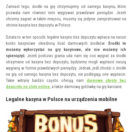
Zamiast tego, środki na grę otrzymujemy od samego kasyna, które
pozwala nam również nimi wygrywać prawdziwe pieniądze. Jeżeli
chcemy zagrać w takim miejscu, musimy się jedynie zarejestrować na
stronie kasyna bez depozytu w Polsce.
Działa to w ten sposób: legalne kasyno bez depozytu wpłaca na nasze
konto kasynowe określoną ilość darmowych środków.
Środki te
możemy wykorzystać na gry kasynowe, ale nie możemy ich
spieniężyć.
Jeżeli podczas grania uda nam się coś wygrać za środki
otrzymane od kasyna bez depozytu, będziemy mogli wypłacić naszą
wygraną w formie prawdziwych pieniędzy. Jednak, jeśli chodzi o środki
na grę od samego kasyna bez depozytu, nie podlegają one wypłacie.
Takie witryny bardzo często oferują nam
darmowe obroty bez
depozytu na sloty online
, a także darmową gotówkę na gry karciane.
Legalne kasyna w Polsce na urządzenia mobilne