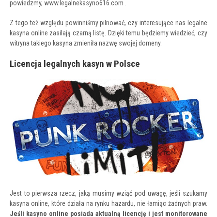
powiedzmy, www.legalnekasyno616.com .
Z tego też względu powinniśmy pilnować, czy interesujące nas legalne
kasyna online zasilają czarną listę. Dzięki temu będziemy wiedzieć, czy
witryna takiego kasyna zmieniła nazwę swojej domeny.
Licencja legalnych kasyn w Polsce
Jest to pierwsza rzecz, jaką musimy wziąć pod uwagę, jeśli szukamy
kasyna online, które działa na rynku hazardu, nie łamiąc żadnych praw.
Jeśli kasyno online posiada aktualną licencję i jest monitorowane