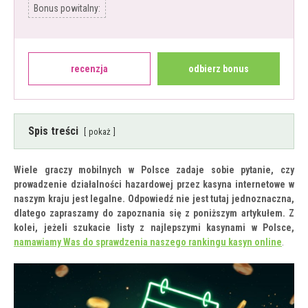
Bonus powitalny:
recenzja
odbierz bonus
Spis treści
pokaż
Wiele graczy mobilnych w Polsce zadaje sobie pytanie, czy
prowadzenie działalności hazardowej przez kasyna internetowe w
naszym kraju jest legalne. Odpowiedź nie jest tutaj jednoznaczna,
dlatego zapraszamy do zapoznania się z poniższym artykułem. Z
kolei, jeżeli szukacie listy z najlepszymi kasynami w Polsce,
namawiamy Was do sprawdzenia naszego rankingu kasyn online
.