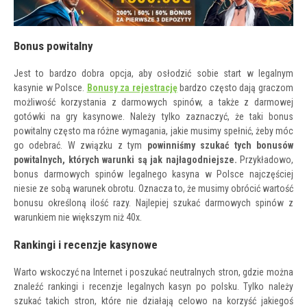
Bonus powitalny
Jest to bardzo dobra opcja, aby osłodzić sobie start w legalnym
kasynie w Polsce.
Bonusy za rejestrację
bardzo często dają graczom
możliwość korzystania z darmowych spinów, a także z darmowej
gotówki na gry kasynowe. Należy tylko zaznaczyć, że taki bonus
powitalny często ma różne wymagania, jakie musimy spełnić, żeby móc
go odebrać. W związku z tym
powinniśmy szukać tych bonusów
powitalnych, których warunki są jak najłagodniejsze.
Przykładowo,
bonus darmowych spinów legalnego kasyna w Polsce najczęściej
niesie ze sobą warunek obrotu. Oznacza to, że musimy obrócić wartość
bonusu określoną ilość razy. Najlepiej szukać darmowych spinów z
warunkiem nie większym niż 40x.
Rankingi i recenzje kasynowe
Warto wskoczyć na Internet i poszukać neutralnych stron, gdzie można
znaleźć rankingi i recenzje legalnych kasyn po polsku. Tylko należy
szukać takich stron, które nie działają celowo na korzyść jakiegoś